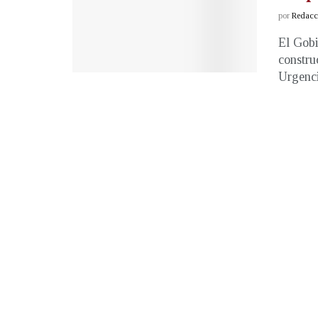
por
Redacci
El Gobi
constru
Urgenci