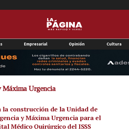
as
Empresarial
Opinión
Cultura
y Máxima Urgencia
a la construcción de la Unidad de
gencia y Máxima Urgencia para el
tal Médico Quirúrgico del ISSS