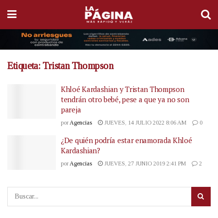
Etiqueta:
Tristan Thompson
Khloé Kardashian y Tristan Thompson
tendrán otro bebé, pese a que ya no son
pareja
por
Agencias
JUEVES, 14 JULIO 2022 8:06 AM
0
¿De quién podría estar enamorada Khloé
Kardashian?
por
Agencias
JUEVES, 27 JUNIO 2019 2:41 PM
2