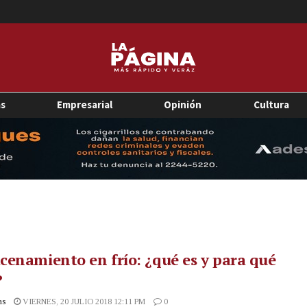
as
Empresarial
Opinión
Cultura
enamiento en frío: ¿qué es y para qué
?
as
VIERNES, 20 JULIO 2018 12:11 PM
0