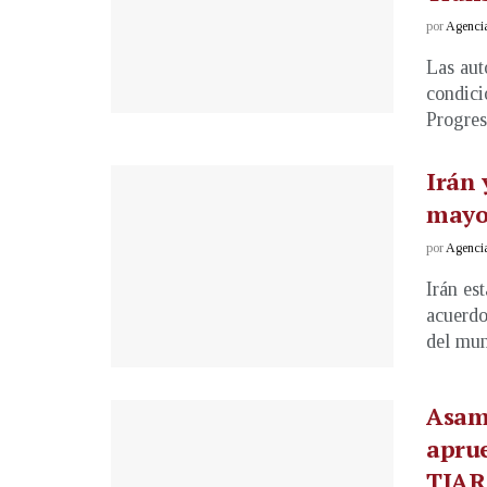
por
Agenci
Las aut
condici
Progresi
Irán 
mayor
por
Agenci
Irán es
acuerdo
del mun
Asamb
aprue
TIAR