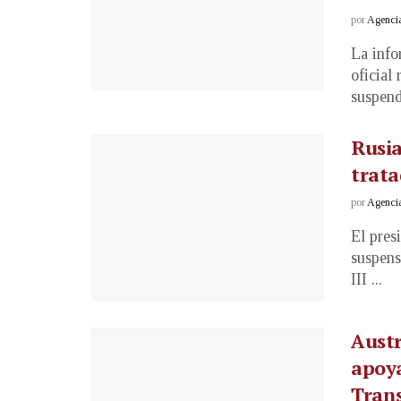
por
Agenci
La info
oficial
suspende
Rusia
trata
por
Agenci
El pres
suspens
III ...
Austr
apoya
Tran