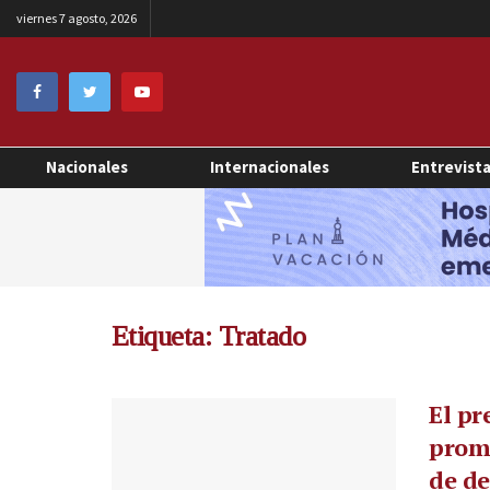
viernes 7 agosto, 2026
Nacionales
Internacionales
Entrevist
Etiqueta:
Tratado
El pr
promu
de de