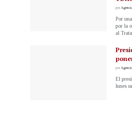
por
Agenci
Por una
por la 
al Trata
Presi
poner
por
Agenci
El pres
lunes u