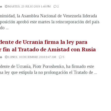
as
MARTES, 23 JULIO 2019 1:40 PM
2
nimidad, la Asamblea Nacional de Venezuela liderada
oposición aprobó este martes la reincorporación del país
do ...
dente de Ucrania firma la ley para
 fin al Tratado de Amistad con Rusia
as
LUNES, 10 DICIEMBRE 2018 8:47 AM
5
idente de Ucrania, Piotr Poroshenko, ha firmado este
na ley que estipula la no prolongación el Tratado de ...