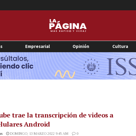
as
Empresarial
Opinión
Cultura
be trae la transcripción de videos a
elulares Android
as
DOMINGO, 13 MARZO 2022 9:45 AM
0