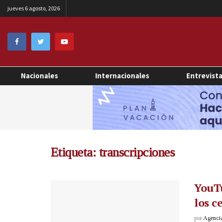
jueves 6 agosto, 2026
Nacionales
Internacionales
Entrevist
Etiqueta:
transcripciones
YouTu
los c
por
Agenci