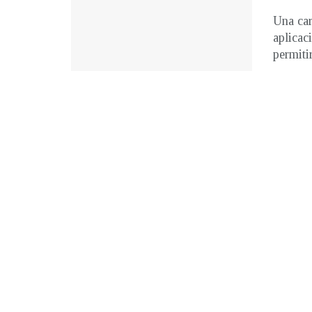
Una car
aplicac
permitir