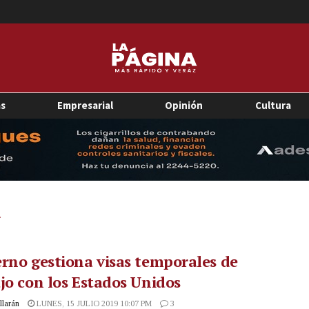
as
Empresarial
Opinión
Cultura
rno gestiona visas temporales de
jo con los Estados Unidos
illarán
LUNES, 15 JULIO 2019 10:07 PM
3