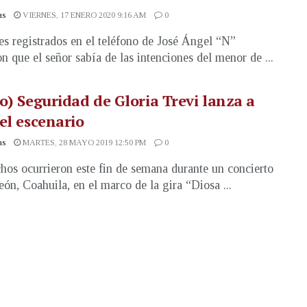
as
VIERNES, 17 ENERO 2020 9:16 AM
0
s registrados en el teléfono de José Ángel “N”
on que el señor sabía de las intenciones del menor de ...
o) Seguridad de Gloria Trevi lanza a
el escenario
as
MARTES, 28 MAYO 2019 12:50 PM
0
hos ocurrieron este fin de semana durante un concierto
eón, Coahuila, en el marco de la gira “Diosa ...