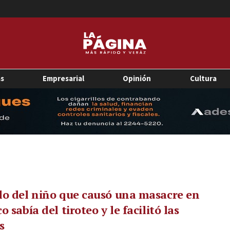
as
Empresarial
Opinión
Cultura
o del niño que causó una masacre en
o sabía del tiroteo y le facilitó las
s