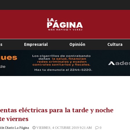
as
Empresarial
Opinión
Cultura
ntas eléctricas para la tarde y noche
te viernes
ón Diario La Página
VIERNES, 4 OCTUBRE 2019 9:21 AM
0