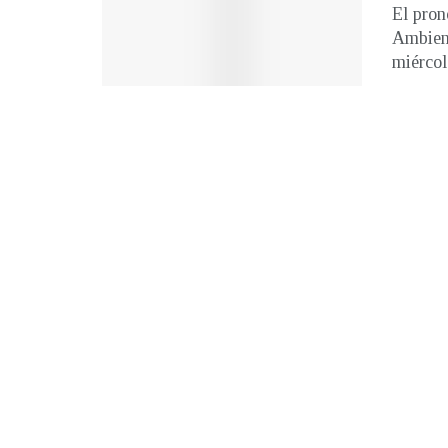
El pron
Ambient
miércole