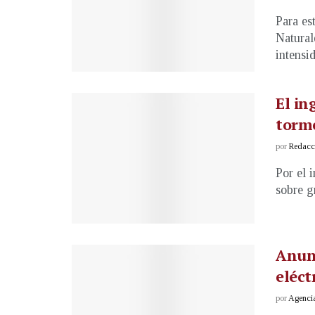
Para es
Natural
intensid
El in
torm
por
Redacci
Por el 
sobre g
Anunc
eléct
por
Agenci