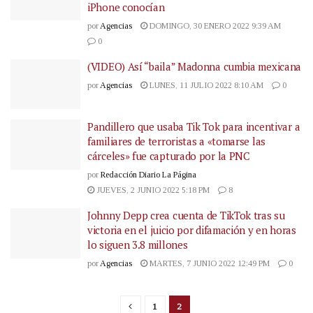
iPhone conocían
por
Agencias
DOMINGO, 30 ENERO 2022 9:39 AM
0
(VIDEO) Así “baila” Madonna cumbia mexicana
por
Agencias
LUNES, 11 JULIO 2022 8:10 AM
0
Pandillero que usaba Tik Tok para incentivar a
familiares de terroristas a «tomarse las
cárceles» fue capturado por la PNC
por
Redacción Diario La Página
JUEVES, 2 JUNIO 2022 5:18 PM
8
Johnny Depp crea cuenta de TikTok tras su
victoria en el juicio por difamación y en horas
lo siguen 3.8 millones
por
Agencias
MARTES, 7 JUNIO 2022 12:49 PM
0
1
2