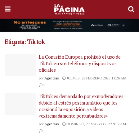
Etiqueta:
Tik tok
La Comisión Europea prohibió el uso de
TikTok en sus teléfonos y dispositivos
oficiales
por
Agencias
JUEVES, 23 FEBRERO 2023 11:26 AM
5
TikTok es demandado por exmoderadores
debido al estrés postraumático que les
ocasionó la exposición a videos
«extremadamente perturbadores»
por
Agencias
DOMINGO, 27 MARZO 2022 9:57 AM
0