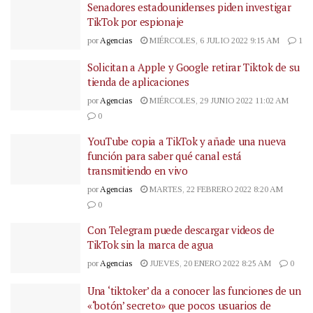
Senadores estadounidenses piden investigar
TikTok por espionaje
por
Agencias
MIÉRCOLES, 6 JULIO 2022 9:15 AM
1
Solicitan a Apple y Google retirar Tiktok de su
tienda de aplicaciones
por
Agencias
MIÉRCOLES, 29 JUNIO 2022 11:02 AM
0
YouTube copia a TikTok y añade una nueva
función para saber qué canal está
transmitiendo en vivo
por
Agencias
MARTES, 22 FEBRERO 2022 8:20 AM
0
Con Telegram puede descargar videos de
TikTok sin la marca de agua
por
Agencias
JUEVES, 20 ENERO 2022 8:25 AM
0
Una ‘tiktoker’ da a conocer las funciones de un
«‘botón’ secreto» que pocos usuarios de