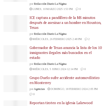
por
Redacción Diario La Página
LUNES, 10 MARZO 2025 1:53 PM
0
ICE captura a pandillero de la MS minutos
después de asesinar a un hombre en Houston,
Texas
por
Redacción Diario La Página
MIÉRCOLES, 26 FEBRERO 2025 2:48 PM
2
Gobernador de Texas anuncia la lista de los 10
inmigrantes ilegales más buscados en el
estado
por
Redacción Diario La Página
MIÉRCOLES, 5 JUNIO 2024 12:14 PM
0
Grupo Duelo sufre accidente automovilístico
en Monterrey
por
Agencias
DOMINGO, 18 FEBRERO 2024 2:05 PM
0
Reportan tiroteo en la iglesia Lakewood