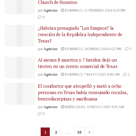
Church de Houston
por
Agencias
DOMINGO, 11 FEBRERO 2024 4:20 PM
0
¿Habrían presagiado “Los Simpson” la
creación de la República Independiente de
Texas?
por
Agencias
DOMINGO, 28 ENERO 2024 6:22 PM
3
Al menos 8 muertos y 7 heridos dejó un
tiroteo en un centro comercial de Texas
por
Agencias
DOMINGO, 7 MAYO 2023 4:00 AM
2
El conductor que atropelló y mató a ocho
personas en Texas había consumido cocaína,
benzodiazepinas y marihuana
por
Agencias
MIÉRCOLES, 10 MAYO 2023 9:35 AM
0
1
2
…
10