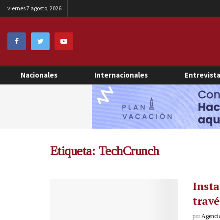
viernes 7 agosto, 2026
Nacionales
Internacionales
Entrevist
Etiqueta:
TechCrunch
Insta
travé
por
Agenci