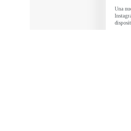
Una nue
Instagr
disposit