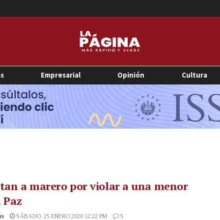
as
Empresarial
Opinión
Cultura
tan a marero por violar a una menor
a Paz
as
SÁBADO, 25 ENERO 2020 12:22 PM
5