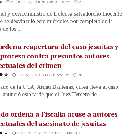
as
MIÉRCOLES, 10 JUNIO 2020 9:09 AM
24
nel y exviceministro de Defensa salvadoreño Inocente
 se desvinculó este miércoles por completo de la
de los ...
ordena reapertura del caso jesuitas y
 proceso contra presuntos autores
ectuales del crimen
illarán
LUNES, 11 MARZO 2019 5:55 PM
28
ado de la UCA, Arnau Baulenas, quien lleva el caso
, anunció esta tarde que el Juez Tercero de ...
do ordena a Fiscalía acuse a autores
ectuales del asesinato de jesuitas
illarán
MARTES, 17 ABRIL 2018 11:00 PM
0