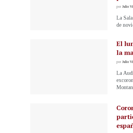
por
Julio V
La Sala
de novi
El lu
la ma
por
Julio V
La Audi
excoron
Montano
Coro
parti
espa