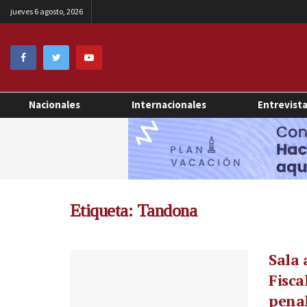
jueves 6 agosto, 2026
Nacionales
Internacionales
Entrevist
Etiqueta:
Tandona
Sala 
Fisca
penal