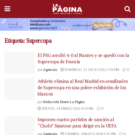
Etiqueta:
Supercopa
El PSG arrolló 4-0 al Nantes y se quedó con la
Supercopa de Francia
por
Agencias
DOMINGO, 31 JULIO 2022 3:36 PM
0
Athletic elimina al Real Madrid en semifinales
de Supercopa en una pobre exhibición de los
blancos
por
Redacción Diario La Página
JUEVES, 14 ENERO 2021 8:29 PM
0
Imponen cuatro partidos de sanción al
“Cholo” Simeone para dirigir en la UEFA
por
Agencias
VIERNES, 4 MAYO 2018 3:25 PM
0