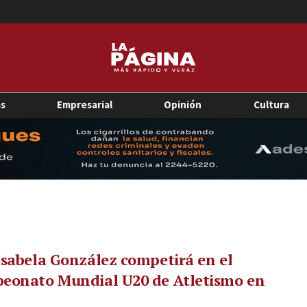
as
Empresarial
Opinión
Cultura
sabela González competirá en el
eonato Mundial U20 de Atletismo en