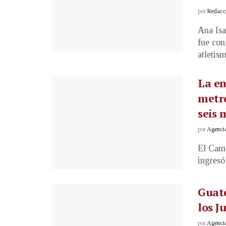
por
Redacci
Ana Isa
fue con
atletis
La em
metro
seis 
por
Agenci
El Camp
ingresó 
Guate
los J
por
Agenci