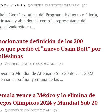
ón Diario La Página
VIERNES, 23 AGOSTO 2024 7:15 AM
0
bela González, atleta del Programa Esfuerzo y Gloria,
firmada y abanderada como la representante del
mo salvadoreño en ...
ocionante definición de los 200
s que perdió el “nuevo Usain Bolt” por
milésimas
as
VIERNES, 5 AGOSTO 2022 9:52 AM
0
eonato Mundial de Atletismo Sub 20 de Cali 2022
en su etapa final y en una de las ...
mala vence a México y lo elimina de
uegos Olímpicos 2024 y Mundial Sub 20
as
JUEVES, 30 JUNIO 2022 7:05 AM
1