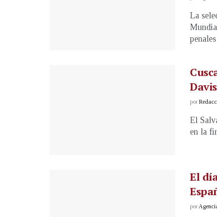
La sele
Mundial
penales 
Cusca
Davis
por
Redacci
El Salv
en la fi
El dí
Españ
por
Agenci