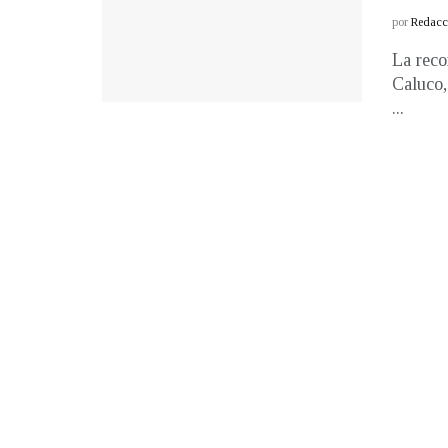
por
Redacci
La recon
Caluco,
...