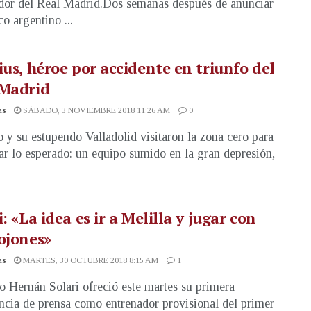
dor del Real Madrid.Dos semanas después de anunciar
co argentino ...
ius, héroe por accidente en triunfo del
 Madrid
as
SÁBADO, 3 NOVIEMBRE 2018 11:26 AM
0
 y su estupendo Valladolid visitaron la zona cero para
ar lo esperado: un equipo sumido en la gran depresión,
i: «La idea es ir a Melilla y jugar con
ojones»
as
MARTES, 30 OCTUBRE 2018 8:15 AM
1
o Hernán Solari ofreció este martes su primera
ncia de prensa como entrenador provisional del primer