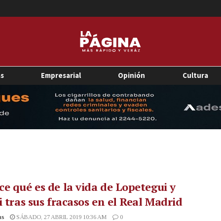
as
Empresarial
Opinión
Cultura
e qué es de la vida de Lopetegui y
i tras sus fracasos en el Real Madrid
as
SÁBADO, 27 ABRIL 2019 10:36 AM
0