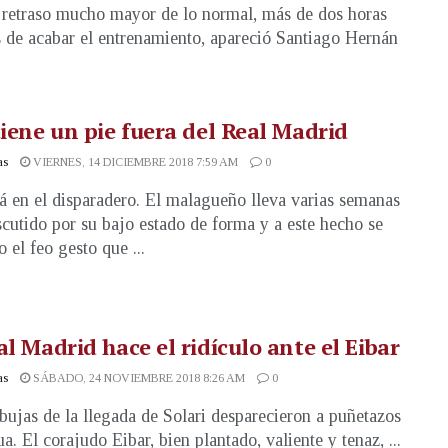
retraso mucho mayor de lo normal, más de dos horas
 de acabar el entrenamiento, apareció Santiago Hernán
tiene un pie fuera del Real Madrid
as
VIERNES, 14 DICIEMBRE 2018 7:59 AM
0
tá en el disparadero. El malagueño lleva varias semanas
cutido por su bajo estado de forma y a este hecho se
 el feo gesto que ...
al Madrid hace el ridículo ante el Eibar
as
SÁBADO, 24 NOVIEMBRE 2018 8:26 AM
0
bujas de la llegada de Solari desparecieron a puñetazos
a. El corajudo Eibar, bien plantado, valiente y tenaz, ...