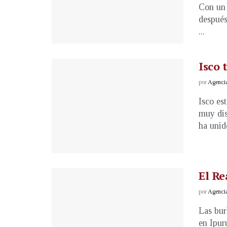
Con un 
después
...
Isco 
por
Agenci
Isco es
muy dis
ha unido
El Re
por
Agenci
Las bur
en Ipuru