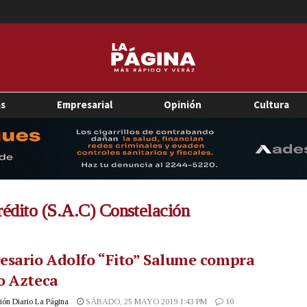
as
Empresarial
Opinión
Cultura
édito (S.A.C) Constelación
esario Adolfo “Fito” Salume compra
o Azteca
ón Diario La Página
SÁBADO, 25 MAYO 2019 1:43 PM
10