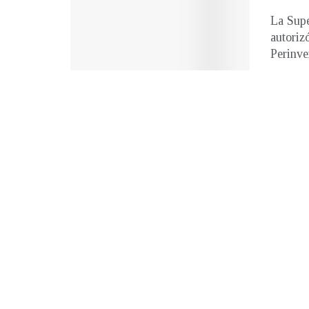
La Supe
autoriz
Perinve