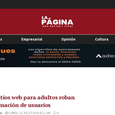
as
Empresarial
Opinión
Cultura
itios web para adultos roban
mación de usuarios
as
LUNES, 22 JULIO 2019 8:22 AM
0