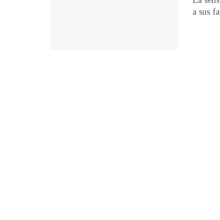
La sens
a sus f