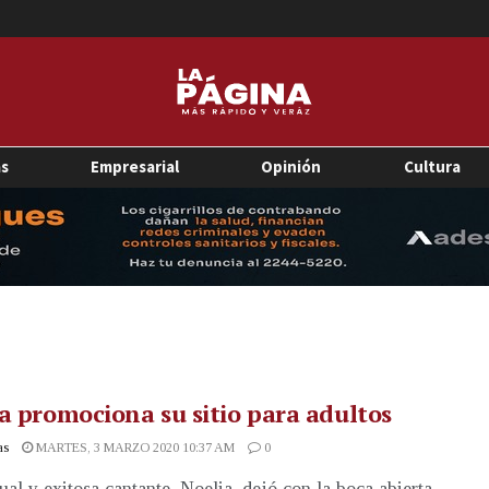
as
Empresarial
Opinión
Cultura
a promociona su sitio para adultos
as
MARTES, 3 MARZO 2020 10:37 AM
0