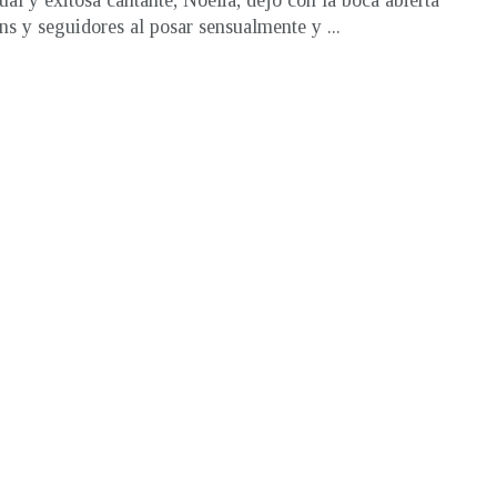
ual y exitosa cantante, Noelia, dejó con la boca abierta
ans y seguidores al posar sensualmente y ...