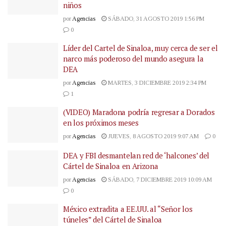
niños
por
Agencias
SÁBADO, 31 AGOSTO 2019 1:56 PM
0
Líder del Cartel de Sinaloa, muy cerca de ser el
narco más poderoso del mundo asegura la
DEA
por
Agencias
MARTES, 3 DICIEMBRE 2019 2:34 PM
1
(VIDEO) Maradona podría regresar a Dorados
en los próximos meses
por
Agencias
JUEVES, 8 AGOSTO 2019 9:07 AM
0
DEA y FBI desmantelan red de ‘halcones’ del
Cártel de Sinaloa en Arizona
por
Agencias
SÁBADO, 7 DICIEMBRE 2019 10:09 AM
0
México extradita a EE.UU. al “Señor los
túneles” del Cártel de Sinaloa