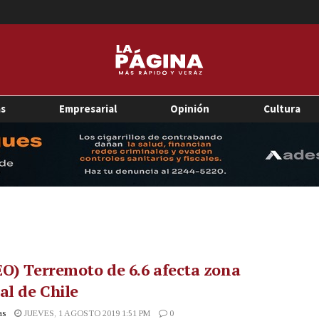
as
Empresarial
Opinión
Cultura
O) Terremoto de 6.6 afecta zona
al de Chile
as
JUEVES, 1 AGOSTO 2019 1:51 PM
0