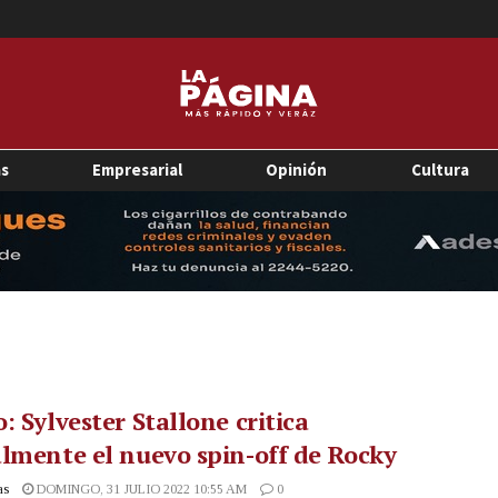
as
Empresarial
Opinión
Cultura
: Sylvester Stallone critica
lmente el nuevo spin-off de Rocky
as
DOMINGO, 31 JULIO 2022 10:55 AM
0