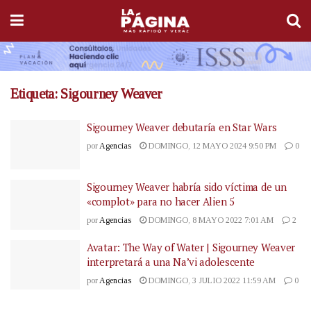
Etiqueta:
Sigourney Weaver
Sigourney Weaver debutaría en Star Wars
por
Agencias
DOMINGO, 12 MAYO 2024 9:50 PM
0
Sigourney Weaver habría sido víctima de un
«complot» para no hacer Alien 5
por
Agencias
DOMINGO, 8 MAYO 2022 7:01 AM
2
Avatar: The Way of Water | Sigourney Weaver
interpretará a una Na’vi adolescente
por
Agencias
DOMINGO, 3 JULIO 2022 11:59 AM
0