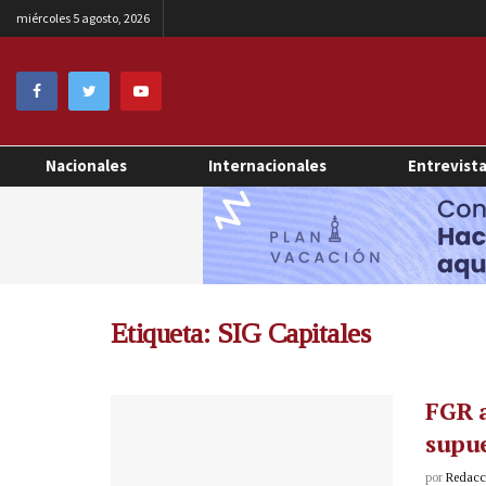
miércoles 5 agosto, 2026
Nacionales
Internacionales
Entrevist
Etiqueta:
SIG Capitales
FGR a
supu
por
Redacci