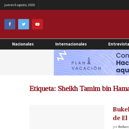
jueves 6 agosto, 2026
Nacionales
Internacionales
Entrevist
Etiqueta:
Sheikh Tamim bin Hama
Bukel
de El
por
Redacci