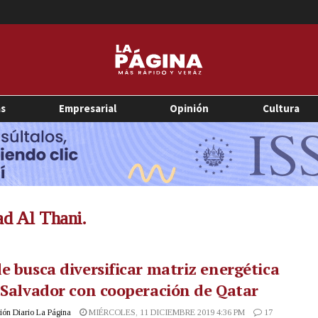
as
Empresarial
Opinión
Cultura
d Al Thani.
e busca diversificar matriz energética
 Salvador con cooperación de Qatar
ón Diario La Página
MIÉRCOLES, 11 DICIEMBRE 2019 4:36 PM
17