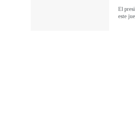
El pres
este ju