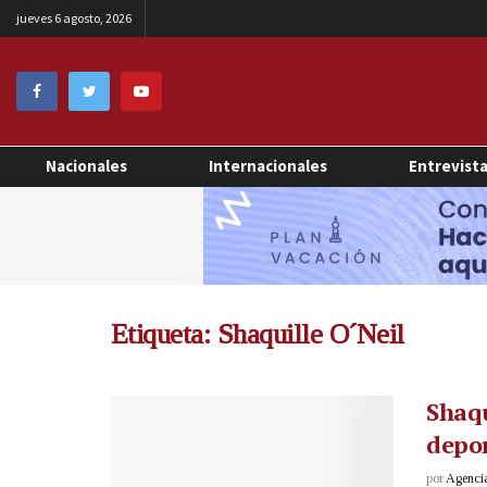
jueves 6 agosto, 2026
Nacionales
Internacionales
Entrevist
Etiqueta:
Shaquille O´Neil
Shaqu
depo
por
Agenci