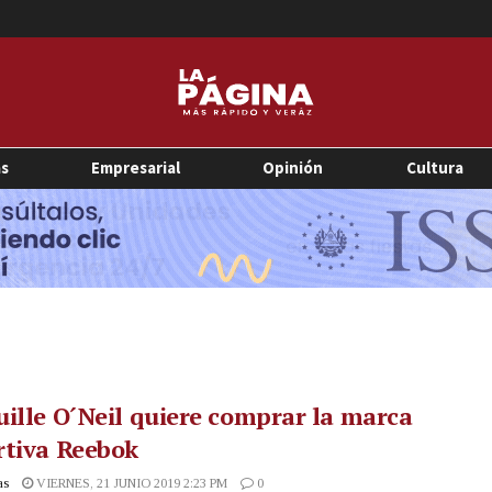
as
Empresarial
Opinión
Cultura
ille O´Neil quiere comprar la marca
rtiva Reebok
as
VIERNES, 21 JUNIO 2019 2:23 PM
0