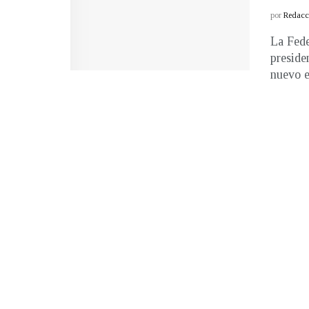
por
Redacci
La Fede
preside
nuevo e