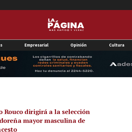
as
Empresarial
Opinión
Cultura
o Rouco dirigirá a la selección
adoreña mayor masculina de
ncesto