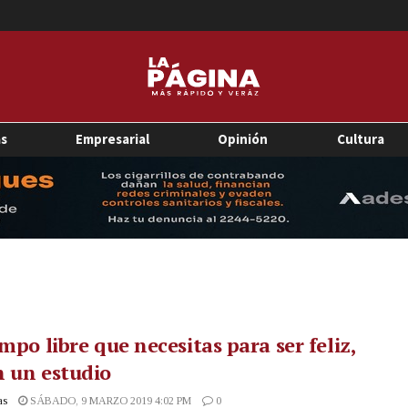
as
Empresarial
Opinión
Cultura
empo libre que necesitas para ser feliz,
 un estudio
as
SÁBADO, 9 MARZO 2019 4:02 PM
0