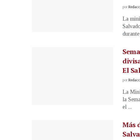
por
Redacci
La mini
Salvado
durante
Seman
divis
El Sa
por
Redacci
La Mini
la Sema
el ...
Más d
Salva