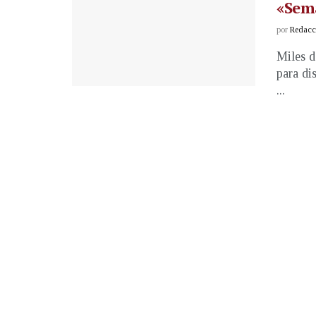
«Sem
por
Redacci
Miles d
para di
...