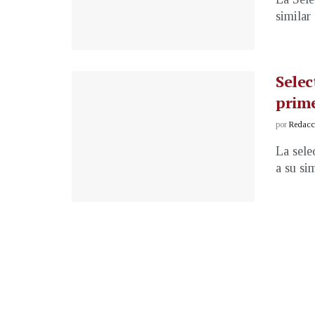
similar 
Selec
prim
por
Redacci
La sele
a su si