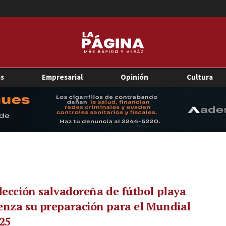
as
Empresarial
Opinión
Cultura
lección salvadoreña de fútbol playa
nza su preparación para el Mundial
25