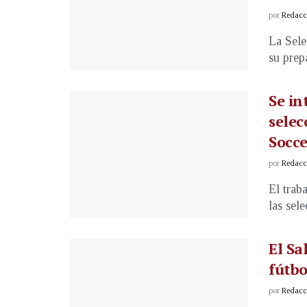
por
Redacci
La Sele
su prep
Se in
selec
Socce
por
Redacci
El trab
las sele
El Sa
fútbo
por
Redacci