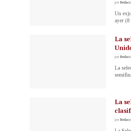
por
Redacci
Un exju
ayer (8 
La se
Unido
por
Redacci
La sele
semifin
La se
clasi
por
Redacci
La Sele