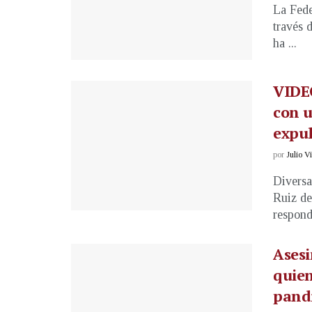
La Fede
través 
ha ...
VIDEO
con u
expu
por
Julio V
Diversa
Ruiz de
respondi
Asesi
quien
pandi