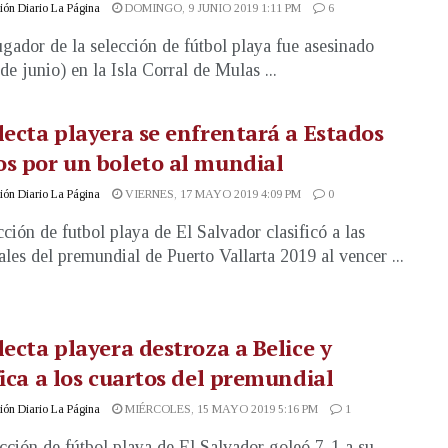
ón Diario La Página
DOMINGO, 9 JUNIO 2019 1:11 PM
6
gador de la selección de fútbol playa fue asesinado
de junio) en la Isla Corral de Mulas ...
lecta playera se enfrentará a Estados
s por un boleto al mundial
ón Diario La Página
VIERNES, 17 MAYO 2019 4:09 PM
0
cción de futbol playa de El Salvador clasificó a las
ales del premundial de Puerto Vallarta 2019 al vencer ...
lecta playera destroza a Belice y
fica a los cuartos del premundial
ón Diario La Página
MIÉRCOLES, 15 MAYO 2019 5:16 PM
1
cción de fútbol playa de El Salvador goleó 7-1 a su