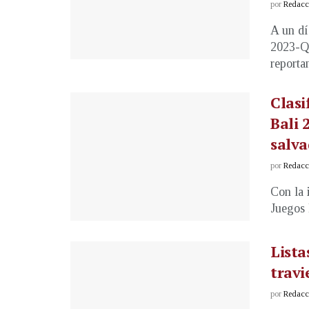
por
Redacci
A un d
2023-Qu
reportan
Clasi
Bali 
salv
por
Redacci
Con la 
Juegos 
Lista
travi
por
Redacci