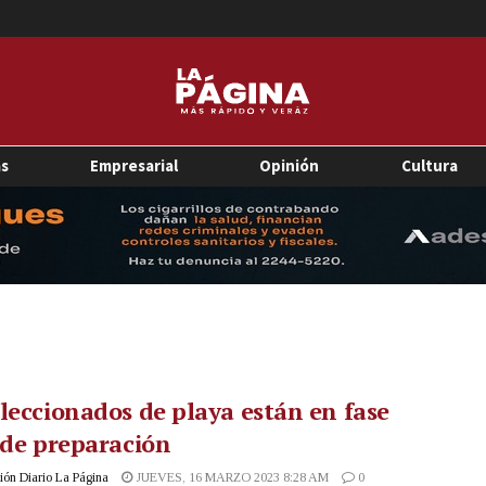
as
Empresarial
Opinión
Cultura
leccionados de playa están en fase
 de preparación
ón Diario La Página
JUEVES, 16 MARZO 2023 8:28 AM
0