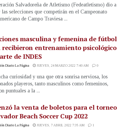
ración Salvadoreña de Atletismo (Fedeatletismo) dio a
 las selecciones que competirán en el Campeonato
mericano de Campo Traviesa ...
ciones masculina y femenina de fútbol
 recibieron entrenamiento psicológico
arte de INDES
ón Diario La Página
JUEVES, 24 MARZO 2022 7:40 AM
0
ha curiosidad y una que otra sonrisa nerviosa, los
onados playeros, tanto masculinos como femeninos,
n puntuales a la ...
zó la venta de boletos para el torneo
lvador Beach Soccer Cup 2022
ón Diario La Página
JUEVES, 7 ABRIL 2022 7:35 AM
1