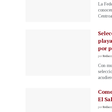
La Fede
conocer
Centroa
Selec
playa
por p
por
Redacci
Con muc
selecci
acudiero
Comen
El Sa
por
Redacci