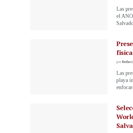
Las pre
el ANO
Salvador
Prese
física
por
Redacci
Las pre
playa i
enfocaro
Selec
World
Salv