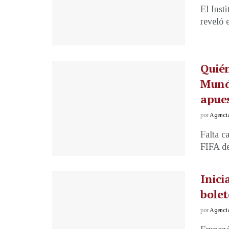
El Inst
reveló 
Quién
Mundi
apues
por
Agenci
Falta c
FIFA de
Inici
bolet
por
Agenci