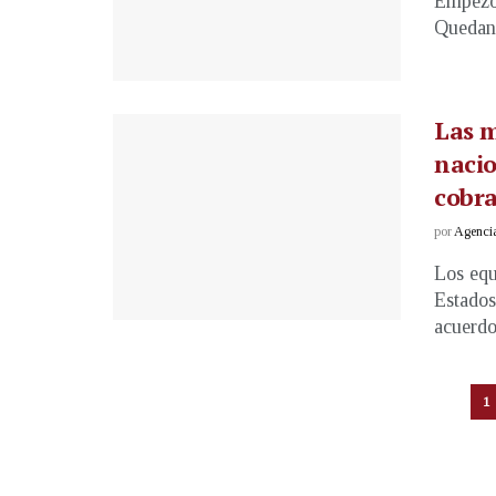
Empezó 
Quedan 
Las m
nacio
cobra
por
Agenci
Los equ
Estados
acuerdo 
1