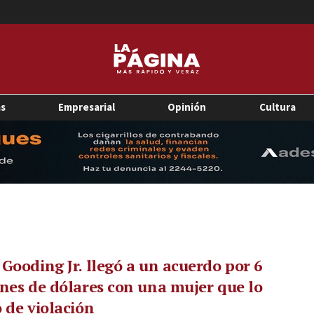
as
Empresarial
Opinión
Cultura
Gooding Jr. llegó a un acuerdo por 6
nes de dólares con una mujer que lo
 de violación