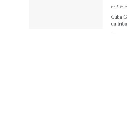
por
Agenci
Cuba Go
un trib
...