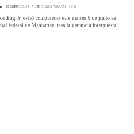
as
MIÉRCOLES, 7 JUNIO 2023 7:00 AM
0
oding Jr. evitó comparecer este martes 6 de junio en
unal federal de Manhattan, tras la denuncia interpuesta