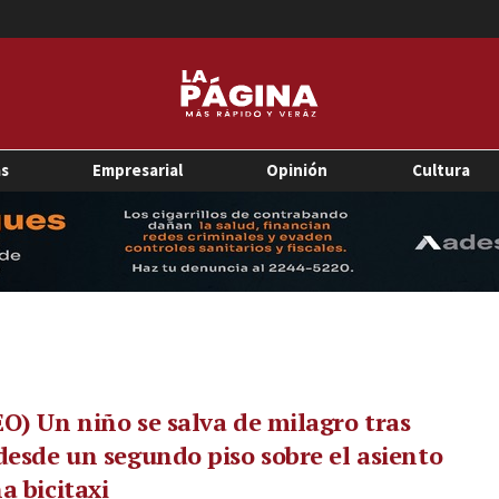
as
Empresarial
Opinión
Cultura
O) Un niño se salva de milagro tras
desde un segundo piso sobre el asiento
a bicitaxi