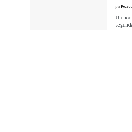
por
Redacci
Un homb
segunda