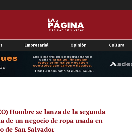
as
Empresarial
Opinión
Cultura
O) Hombre se lanza de la segunda
a de un negocio de ropa usada en
o de San Salvador