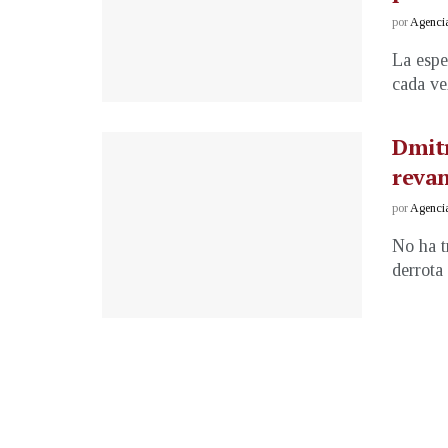
por
Agenci
La espe
cada ve
Dmitr
reva
por
Agenci
No ha t
derrota 