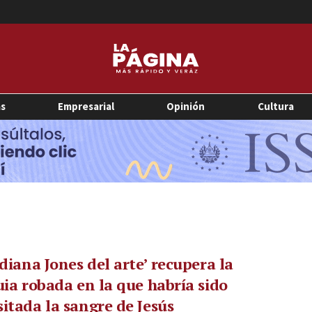
as
Empresarial
Opinión
Cultura
ndiana Jones del arte’ recupera la
uia robada en la que habría sido
itada la sangre de Jesús