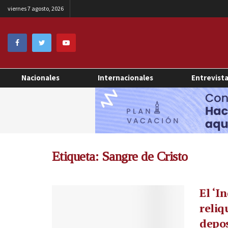
viernes 7 agosto, 2026
Nacionales
Internacionales
Entrevist
Etiqueta:
Sangre de Cristo
El ‘I
reliq
depos