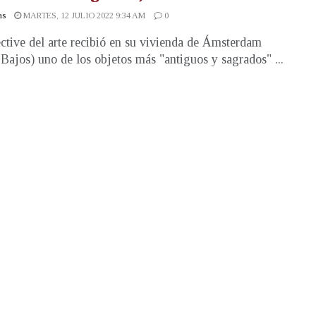
as
MARTES, 12 JULIO 2022 9:34 AM
0
ctive del arte recibió en su vivienda de Ámsterdam
 Bajos) uno de los objetos más "antiguos y sagrados" ...