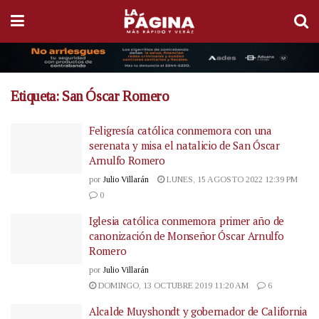
Etiqueta:
San Óscar Romero
Feligresía católica conmemora con una
serenata y misa el natalicio de San Óscar
Arnulfo Romero
por
Julio Villarán
LUNES, 15 AGOSTO 2022 12:39 PM
0
Iglesia católica conmemora primer año de
canonización de Monseñor Óscar Arnulfo
Romero
por
Julio Villarán
DOMINGO, 13 OCTUBRE 2019 11:20 AM
6
Alcalde Muyshondt y gobernador de California