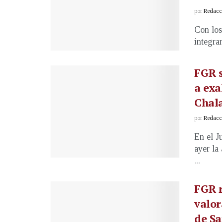
por
Redacci
Con los
integra
FGR s
a exa
Chal
por
Redacci
En el J
ayer la
...
FGR r
valor
de S