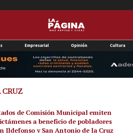
as
Empresarial
Opinión
Cultura
A CRUZ
tados de Comisión Municipal emiten
ictámenes a beneficio de pobladores
n Ildefonso y San Antonio de la Cruz