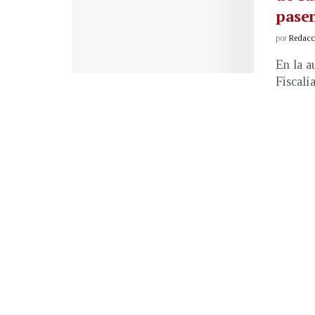
pasen
por
Redacci
En la a
Fiscalí