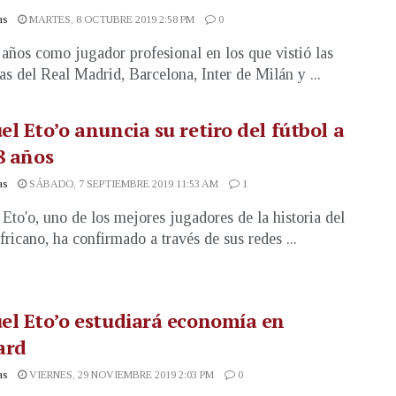
as
MARTES, 8 OCTUBRE 2019 2:58 PM
0
años como jugador profesional en los que vistió las
as del Real Madrid, Barcelona, Inter de Milán y ...
l Eto’o anuncia su retiro del fútbol a
8 años
as
SÁBADO, 7 SEPTIEMBRE 2019 11:53 AM
1
Eto'o, uno de los mejores jugadores de la historia del
fricano, ha confirmado a través de sus redes ...
l Eto’o estudiará economía en
ard
as
VIERNES, 29 NOVIEMBRE 2019 2:03 PM
0