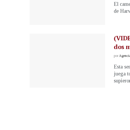
El came
de Harv
(VIDE
dos m
por
Agenci
Esta se
juega t
supieron