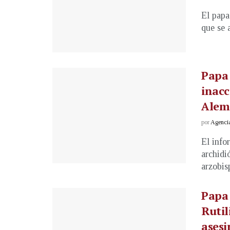
El papa
que se 
Papa 
inacc
Alem
por
Agenci
El info
archidi
arzobisp
Papa 
Rutil
asesi