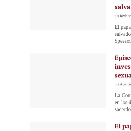
salv
por
Redacci
El papa
salvado
Spessot
Epis
inves
sexua
por
Agenci
La Con
en los 
sacerdot
El pa