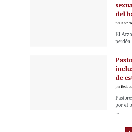
sexua
del b
por
Agenci
El Arzo
perdón e
Pasto
inclu
de es
por
Redacci
Pastore
por el 
...
1