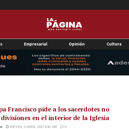
as
Empresarial
Opinión
Cultura
pa Francisco pide a los sacerdotes no
 divisiones en el interior de la Iglesia
as
JUEVES, 6 ABRIL 2023 8:42 AM
0