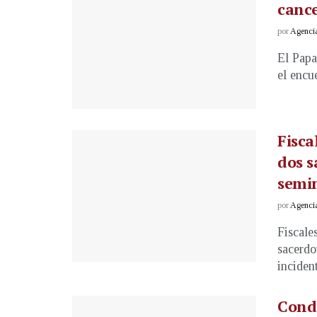
cance
por
Agenci
El Papa
el encue
Fisca
dos s
semi
por
Agenci
Fiscale
sacerdo
inciden
Conde