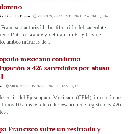
adoreño
ón Diario La Página
VIERNES, 27 AGOSTO 2021 12:49 PM
34
 Francisco autorizó la beatificación del sacerdote
reño Rutilio Grande y del italiano Fray Cosme
to, ambos mártires de ...
copado mexicano confirma
tigación a 426 sacerdotes por abuso
l
as
MIÉRCOLES, 15 ENERO 2020 8:38 AM
1
ferencia del Episcopado Mexicano (CEM), informó que
últimos 10 años, el clero diocesano tiene registrados 426
es ...
pa Francisco sufre un resfriado y