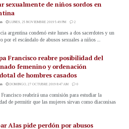
r sexualmente de niños sordos en
ntina
as
LUNES, 25 NOVIEMBRE 2019 5:49 PM
2
icia argentina condenó este lunes a dos sacerdotes y un
ro por el escándalo de abusos sexuales a niños ...
pa Francisco reabre posibilidad del
onado femenino y ordenación
dotal de hombres casados
as
DOMINGO, 27 OCTUBRE 2019 8:47 AM
0
 Francisco reabrirá una comisión para estudiar la
idad de permitir que las mujeres sirvan como diaconisas
ar Alas pide perdón por abusos