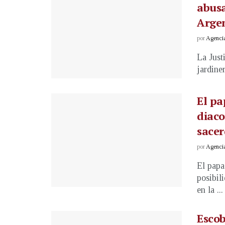
abusa
Arge
por
Agenci
La Just
jardine
El pa
diac
sacer
por
Agenci
El papa
posibil
en la ...
Escob