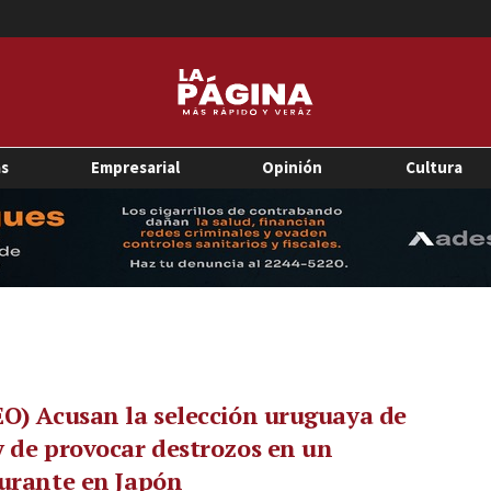
as
Empresarial
Opinión
Cultura
O) Acusan la selección uruguaya de
 de provocar destrozos en un
urante en Japón