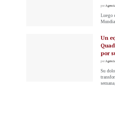
por
Agenci
Luego d
Mundial
Un eq
Quade
por 
por
Agenci
Su dolo
transfo
semana, 