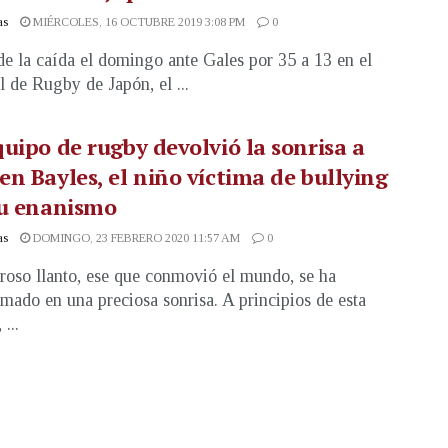
as
MIÉRCOLES, 16 OCTUBRE 2019 3:08 PM
0
e la caída el domingo ante Gales por 35 a 13 en el
 de Rugby de Japón, el ...
uipo de rugby devolvió la sonrisa a
n Bayles, el niño víctima de bullying
su enanismo
as
DOMINGO, 23 FEBRERO 2020 11:57 AM
0
roso llanto, ese que conmovió el mundo, se ha
rmado en una preciosa sonrisa. A principios de esta
...