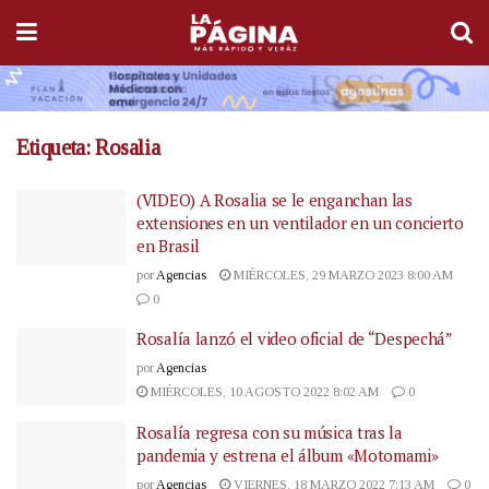
Etiqueta:
Rosalia
(VIDEO) A Rosalia se le enganchan las
extensiones en un ventilador en un concierto
en Brasil
por
Agencias
MIÉRCOLES, 29 MARZO 2023 8:00 AM
0
Rosalía lanzó el video oficial de “Despechá”
por
Agencias
MIÉRCOLES, 10 AGOSTO 2022 8:02 AM
0
Rosalía regresa con su música tras la
pandemia y estrena el álbum «Motomami»
por
Agencias
VIERNES, 18 MARZO 2022 7:13 AM
0