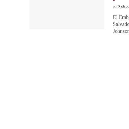
por
Redacci
El Emba
Salvado
Johnson,