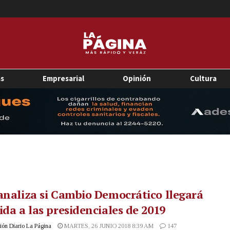
as
Empresarial
Opinión
Cultura
analiza si Cambio Democrático llegará
ida a las presidenciales de 2019
ón Diario La Página
MARTES, 26 JUNIO 2018 8:39 AM
147