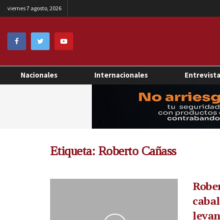
viernes 7 agosto, 2026
Nacionales
Internacionales
Entrevist
Etiqueta:
Roberto Cañass
Rober
cabal
leva