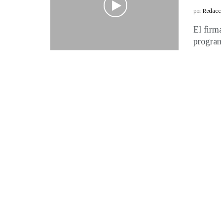
por
Redacci
El firm
program