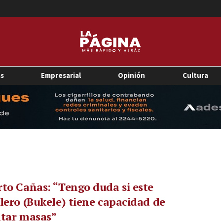
as
Empresarial
Opinión
Cultura
to Cañas: “Tengo duda si este
lero (Bukele) tiene capacidad de
ntar masas”