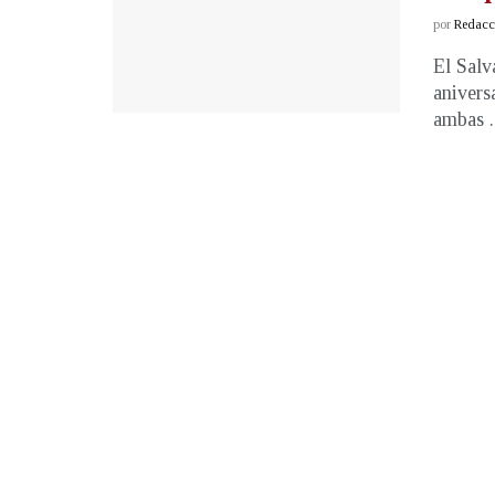
por
Redacci
El Salv
anivers
ambas ..