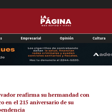
as
Empresarial
Opinión
Cultura
lvador reafirma su hermandad con
o en el 215 aniversario de su
pendencia