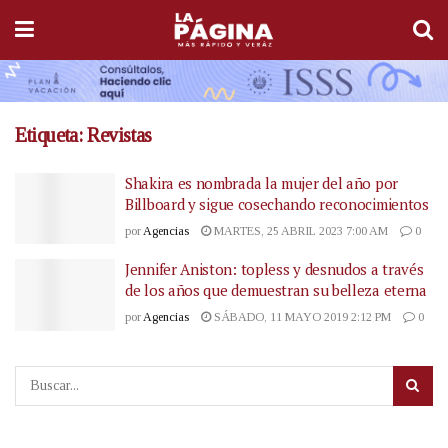
Etiqueta:
Revistas
Shakira es nombrada la mujer del año por
Billboard y sigue cosechando reconocimientos
por
Agencias
MARTES, 25 ABRIL 2023 7:00 AM
0
Jennifer Aniston: topless y desnudos a través
de los años que demuestran su belleza eterna
por
Agencias
SÁBADO, 11 MAYO 2019 2:12 PM
0