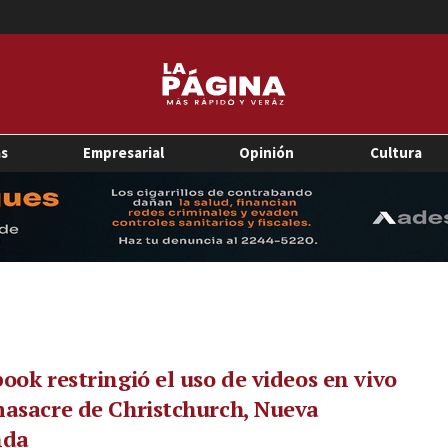
as
Empresarial
Opinión
Cultura
ook restringió el uso de videos en vivo
asacre de Christchurch, Nueva
nda