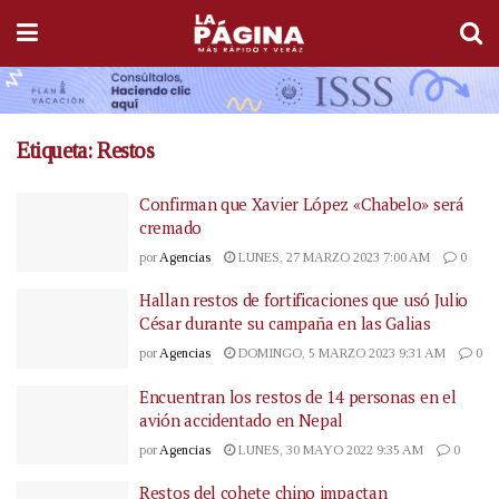
Etiqueta:
Restos
Confirman que Xavier López «Chabelo» será
cremado
por
Agencias
LUNES, 27 MARZO 2023 7:00 AM
0
Hallan restos de fortificaciones que usó Julio
César durante su campaña en las Galias
por
Agencias
DOMINGO, 5 MARZO 2023 9:31 AM
0
Encuentran los restos de 14 personas en el
avión accidentado en Nepal
por
Agencias
LUNES, 30 MAYO 2022 9:35 AM
0
Restos del cohete chino impactan