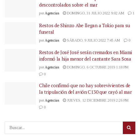
descontrolados sobre el mar
por
Agencias
DOMINGO, 31 JULIO 2022 9:02 AM
1
Restos de Shinzo Abe llegan a Tokio para su
funeral
por
Agencias
SÁBADO, 9 JULIO 2022 7:45 AM
0
Restos de José José serán cremados en Miami
informó la hija menor del cantante Sara Sosa
por
Agencias
DOMINGO, 6 OCTUBRE 2019 1:18 PM
0
Chile confirmó que no hay sobrevivientes de
la tripulación del avión C130 que cayó al mar
por
Agencias
JUEVES, 12 DICIEMBRE 2019 2:26 PM
0